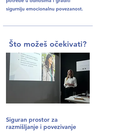
potrebe u odnosima i graditi
sigurniju emocionalnu povezanost.
Što možeš očekivati?
Siguran prostor za
razmišljanje i povezivanje